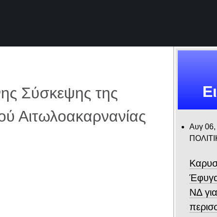
Ε
ης Σύσκεψης της
ού Αιτωλοακαρνανίας
Αυγ 06,
ΠΟΛΙΤΙ
Καρυσ
Έφυγα
ΝΔ για
περισ