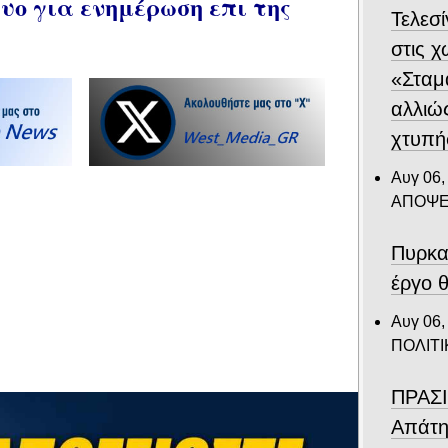
ο για ενημέρωση επι της
Τελεσ
στις 
«Σταμ
αλλιώ
χτυπή
Αυγ 06,
ΑΠΟΨΕ
Πυρκα
έργο θ
Αυγ 06,
ΠΟΛΙΤΙ
ΠΡΑΣΙ
Απάτη