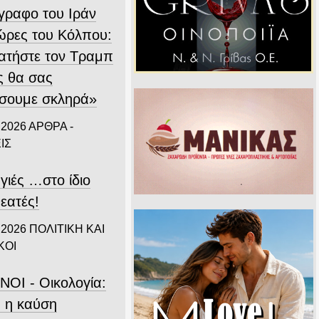
ίγραφο του Ιράν
χώρες του Κόλπου:
ατήστε τον Τραμπ
ς θα σας
σουμε σκληρά»
 2026
ΑΡΘΡΑ -
ΙΣ
γιές …στο ίδιο
εατές!
 2026
ΠΟΛΙΤΙΚΗ ΚΑΙ
ΚΟΙ
ΝΟΙ - Οικολογία:
 η καύση