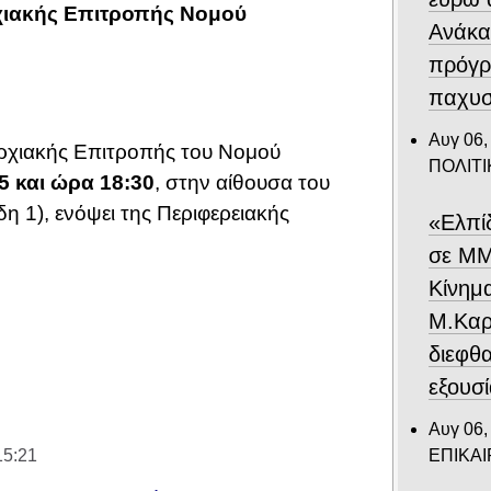
χιακής Επιτροπής Νομού
Ανάκα
πρόγρ
παχυσ
Αυγ 06,
ρχιακής Επιτροπής του Νομού
ΠΟΛΙΤΙ
5 και ώρα 18:30
, στην αίθουσα του
η 1), ενόψει της Περιφερειακής
«Ελπί
σε ΜΜ
Κίνημ
Μ.Καρυ
διεφθ
εξουσ
Αυγ 06,
ΕΠΙΚΑ
15:21