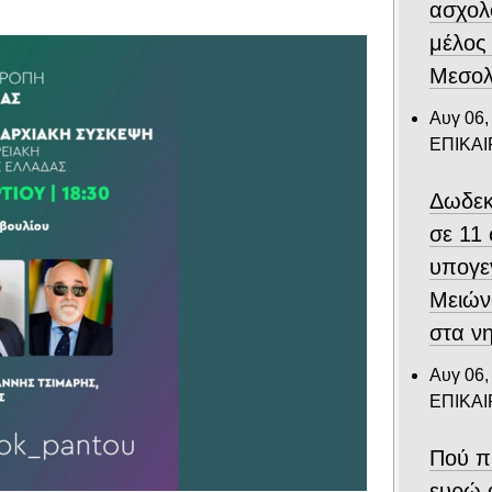
ασχολ
μέλος
Μεσολ
Αυγ 06,
ΕΠΙΚΑ
Δωδεκ
σε 11
υπογε
Μειών
στα ν
Αυγ 06,
ΕΠΙΚΑ
Πού π
ευρώ 