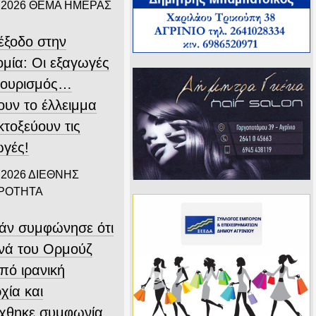
 2026
ΘΕΜΑ ΗΜΕΡΑΣ
ιέξοδο στην
ομία: Οι εξαγωγές
 τουρισμός…
ουν το έλλειμμα
εκτοξεύουν τις
ωγές!
 2026
ΔΙΕΘΝΗΣ
ΙΡΟΤΗΤΑ
άν συμφώνησε ότι
ενά του Ορμούζ
υπό ιρανική
χία και
ύχθηκε συμφωνία