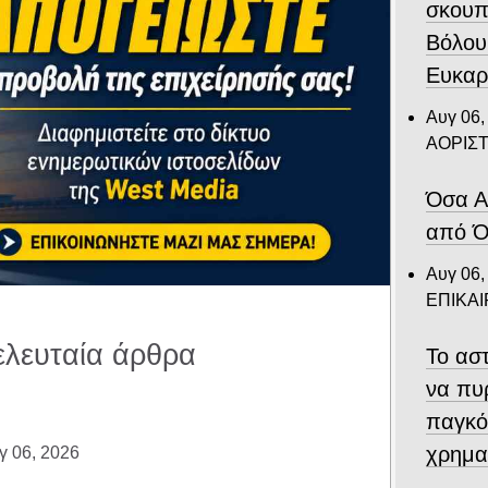
σκουπ
Βόλου
Ευκαρ
Αυγ 06,
ΑΟΡΙΣ
Όσα Α
από Ό
Αυγ 06,
ΕΠΙΚΑ
ελευταία άρθρα
Το αστ
να πυ
παγκό
χρημα
γ 06, 2026