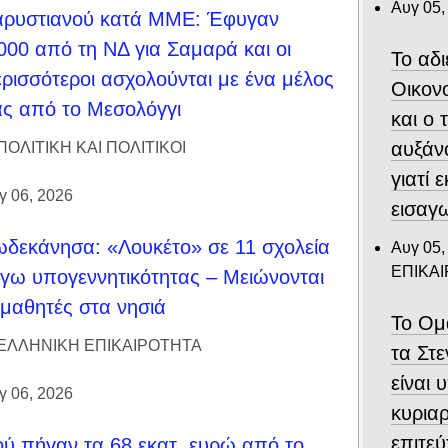
Αυγ 05,
αρυστιανού κατά ΜΜΕ: Έφυγαν
000 από τη ΝΔ για Σαμαρά και οι
Το αδ
ρισσότεροι ασχολούνται με ένα μέλος
Οικον
ς από το Μεσολόγγι
και ο
αυξάν
ΠΟΛΙΤΙΚΗ ΚΑΙ ΠΟΛΙΤΙΚΟΙ
γιατί 
γ 06, 2026
εισαγ
δεκάνησα: «Λουκέτο» σε 11 σχολεία
Αυγ 05,
ΕΠΙΚΑ
γω υπογεννητικότητας – Μειώνονται
 μαθητές στα νησιά
Το Ομ
ΕΛΛΗΝΙΚΗ ΕΠΙΚΑΙΡΟΤΗΤΑ
τα Στ
είναι 
γ 06, 2026
κυριαρ
επιτε
ύ πήγαν τα 68 εκατ. ευρώ από το