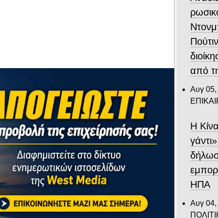
ρωσικ
Ντονμ
Πούτιν
διοίκη
από τ
Αυγ 05,
ΕΠΙΚΑ
Η Κίν
γάντι»
δήλωσ
εμπορι
ΗΠΑ
Αυγ 04,
ΠΟΛΙΤΙ