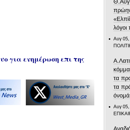
Θ.Αυγ
πρώην
«Ελπίδ
λόγοι
Αυγ 05,
ΠΟΛΙΤΙ
ο για ενημέρωση επι της
Α.Λατ
κόμμα
τα πρ
τα πρ
όνομά
Αυγ 05,
ΕΠΙΚΑ
Αναδιά