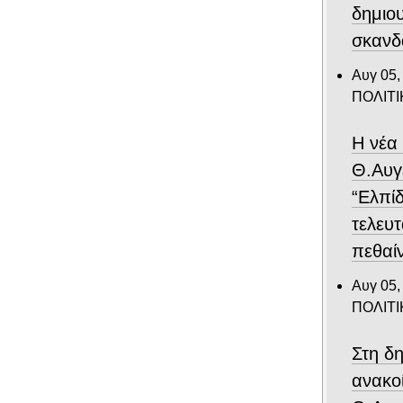
δημιο
σκανδ
Αυγ 05,
ΠΟΛΙΤΙ
Η νέα
Θ.Αυγ
“Ελπίδ
τελευτ
πεθαίν
Αυγ 05,
ΠΟΛΙΤΙ
Στη δ
ανακο