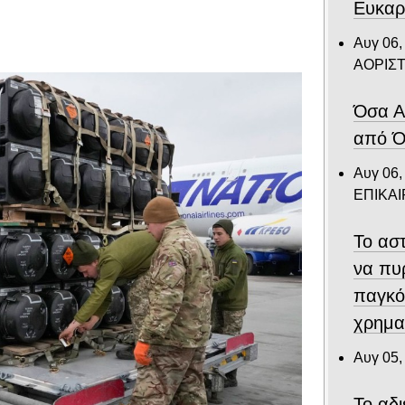
Ευκαρ
Αυγ 06,
ΑΟΡΙΣ
Όσα Α
από Ό
Αυγ 06,
ΕΠΙΚΑ
Το αστ
να πυ
παγκό
χρημα
Αυγ 05,
Το αδ