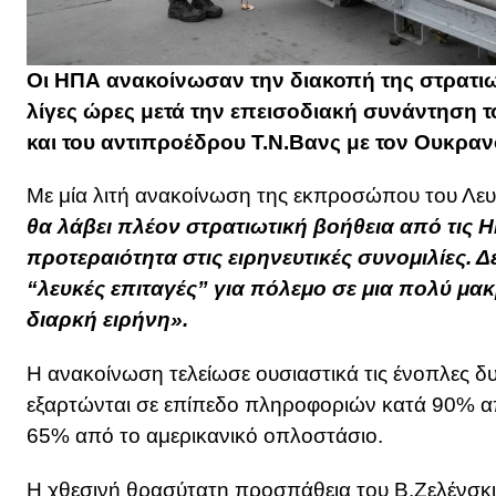
Οι ΗΠΑ ανακοίνωσαν την διακοπή της στρατιω
λίγες ώρες μετά την επεισοδιακή συνάντηση
και του αντιπροέδρου Τ.Ν.Βανς με τον Ουκρα
Με μία λιτή ανακοίνωση της εκπροσώπου του Λευκ
θα λάβει πλέον στρατιωτική βοήθεια από τις Η
προτεραιότητα στις ειρηνευτικές συνομιλίες. 
“λευκές επιταγές” για πόλεμο σε μια πολύ μα
διαρκή ειρήνη».
Η ανακοίνωση τελείωσε ουσιαστικά τις ένοπλες δ
εξαρτώνται σε επίπεδο πληροφοριών κατά 90% απ
65% από το αμερικανικό οπλοστάσιο.
Η χθεσινή θρασύτατη προσπάθεια του Β.Ζελένσκι