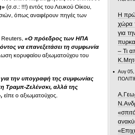
η»
(σ.σ.: !!!) εντός του Λευκού Οίκου,
Η πρώ
υσιών, όπως αναφέρουν πηγές των
χώρα 
για τ
 Reuters,
«Ο πρόεδρος των ΗΠΑ
πυρκα
ρόντος να επανεξετάσει τη συμφωνία
– Τι 
ωση κορυφαίου αξιωματούχου του
Κ.Μητ
Αυγ 05,
για την υπογραφή της συμφωνίας
ΠΟΛΙΤΙ
η Τραμπ-Ζελένσκι, αλλά της
Α.Γεω
,
είπε ο αξιωματούχος.
Ν.Ανδ
«σπιτ
ανακύ
«Επιχε