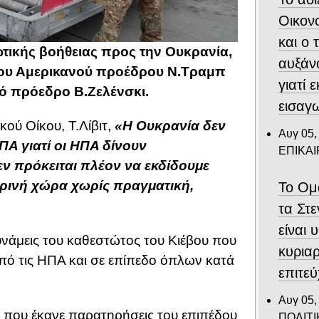
Οικον
και ο
τικής βοήθειας προς την Ουκρανία,
αυξάν
 του Αμερικανού προέδρου Ν.Τραμπ
γιατί 
νό πρόεδρο Β.Ζελένσκι.
εισαγ
ού Οίκου, Τ.Λίβιτ,
«Η Ουκρανία δεν
Αυγ 05,
ΠΑ γιατί οι ΗΠΑ δίνουν
ΕΠΙΚΑ
Δεν πρόκειται πλέον να εκδίδουμε
κρινή χώρα χωρίς πραγματική,
Το Ομ
τα Στ
είναι 
υνάμεις του καθεστώτος του Κιέβου που
κυριαρ
ό τις ΗΠΑ και σε επίπεδο όπλων κατά
επιτε
Αυγ 05,
 που έκανε παρατηρήσεις του επιπέδου
ΠΟΛΙΤΙ