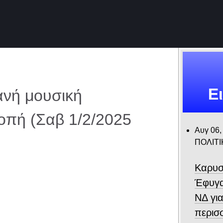
Ε
τανή μουσική
οπή (Σαβ 1/2/2025
Αυγ 06,
ΠΟΛΙΤΙ
Καρυσ
Έφυγα
ΝΔ για
περισ