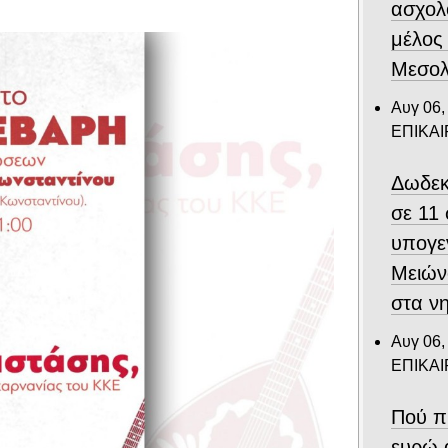
ασχολ
μέλος
Μεσολ
Αυγ 06,
ΕΠΙΚΑ
Δωδεκ
σε 11
υπογε
Μειών
στα ν
Αυγ 06,
ΕΠΙΚΑ
Πού π
ευρώ 