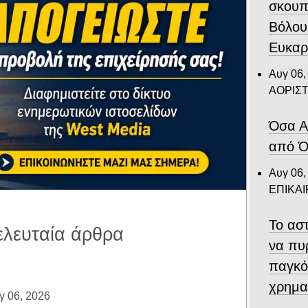
σκουπ
Βόλου
Ευκαρ
Αυγ 06,
ΑΟΡΙΣ
Όσα Α
από Ό
Αυγ 06,
ΕΠΙΚΑ
Το αστ
ελευταία άρθρα
να πυ
παγκό
χρημα
γ 06, 2026