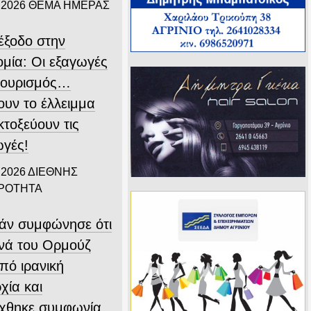
 2026
ΘΕΜΑ ΗΜΕΡΑΣ
ιέξοδο στην
ομία: Οι εξαγωγές
 τουρισμός…
ουν το έλλειμμα
εκτοξεύουν τις
ωγές!
 2026
ΔΙΕΘΝΗΣ
ΙΡΟΤΗΤΑ
άν συμφώνησε ότι
ενά του Ορμούζ
υπό ιρανική
χία και
ύχθηκε συμφωνία