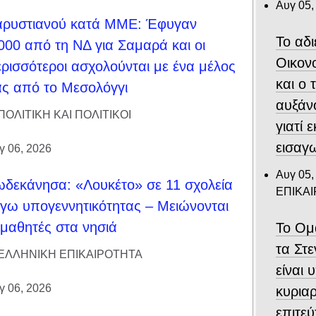
Αυγ 05,
αρυστιανού κατά ΜΜΕ: Έφυγαν
Το αδ
000 από τη ΝΔ για Σαμαρά και οι
Οικον
ρισσότεροι ασχολούνται με ένα μέλος
και ο
ς από το Μεσολόγγι
αυξάν
ΠΟΛΙΤΙΚΗ ΚΑΙ ΠΟΛΙΤΙΚΟΙ
γιατί 
εισαγ
γ 06, 2026
Αυγ 05,
δεκάνησα: «Λουκέτο» σε 11 σχολεία
ΕΠΙΚΑ
γω υπογεννητικότητας – Μειώνονται
 μαθητές στα νησιά
Το Ομ
τα Στ
ΕΛΛΗΝΙΚΗ ΕΠΙΚΑΙΡΟΤΗΤΑ
είναι 
γ 06, 2026
κυριαρ
επιτε