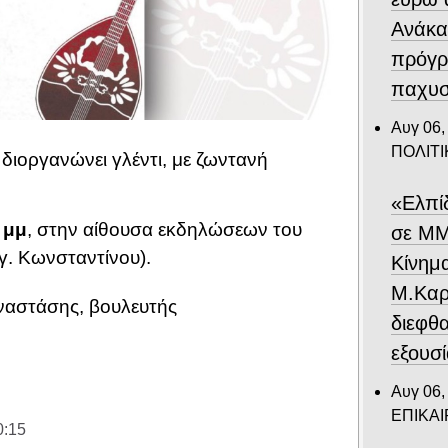
Ανάκα
πρόγρ
παχυσ
Αυγ 06,
ΠΟΛΙΤΙ
ιοργανώνει γλέντι, με ζωντανή
«Ελπί
 μμ
, στην αίθουσα εκδηλώσεων του
σε ΜΜ
γ. Κωνσταντίνου).
Κίνημ
Μ.Καρυ
αναστάσης, βουλευτής
διεφθ
εξουσ
Αυγ 06,
ΕΠΙΚΑ
0:15