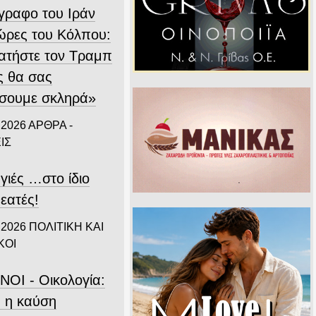
ίγραφο του Ιράν
χώρες του Κόλπου:
ατήστε τον Τραμπ
ς θα σας
σουμε σκληρά»
 2026
ΑΡΘΡΑ -
ΙΣ
γιές …στο ίδιο
εατές!
 2026
ΠΟΛΙΤΙΚΗ ΚΑΙ
ΚΟΙ
ΝΟΙ - Οικολογία:
 η καύση