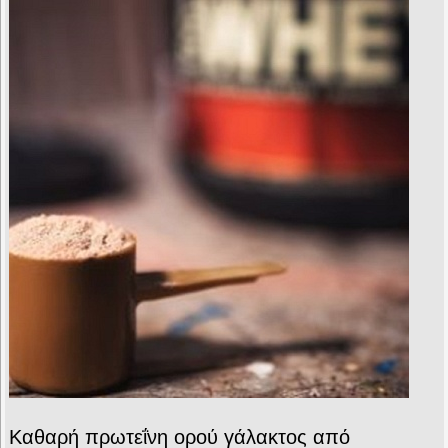
Καθαρή πρωτεΐνη ορού γάλακτος από