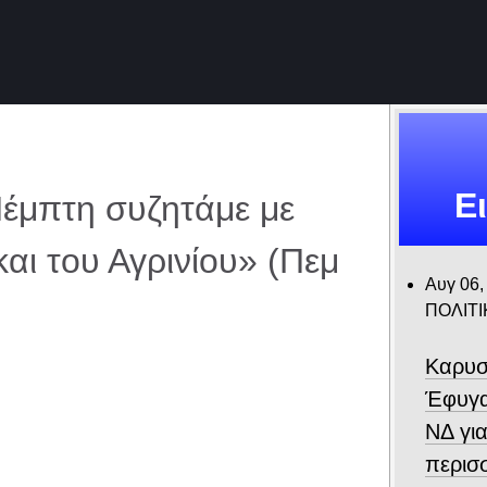
Ε
μπτη συζητάμε με
αι του Αγρινίου» (Πεμ
Αυγ 06,
ΠΟΛΙΤΙ
Καρυσ
Έφυγα
ΝΔ για
περισ