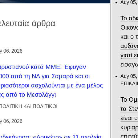
Αυγ 05,
Το αδ
ελευταία άρθρα
Οικον
και ο
αυξάν
γ 06, 2026
γιατί 
εισαγ
αρυστιανού κατά ΜΜΕ: Έφυγαν
000 από τη ΝΔ για Σαμαρά και οι
Αυγ 05,
ΕΠΙΚΑ
ρισσότεροι ασχολούνται με ένα μέλος
ς από το Μεσολόγγι
Το Ομ
ΠΟΛΙΤΙΚΗ ΚΑΙ ΠΟΛΙΤΙΚΟΙ
τα Στ
είναι 
γ 06, 2026
κυριαρ
επιτε
δεκάνησα: «Λουκέτο» σε 11 σχολεία