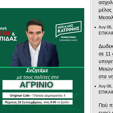
ασχολ
μέλος
Μεσολ
Αυγ 06,
ΕΠΙΚΑ
Δωδεκ
σε 11
υπογε
Μειών
στα ν
Αυγ 06,
ΕΠΙΚΑ
Πού π
ευρώ 