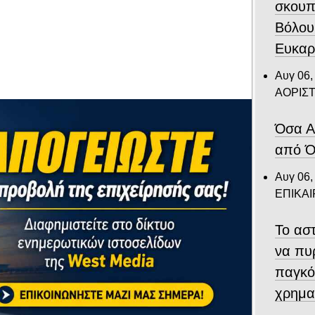
σκουπ
Βόλου
Ευκαρ
Αυγ 06,
ΑΟΡΙΣ
Όσα Α
από Ό
Αυγ 06,
ΕΠΙΚΑ
Το αστ
να πυ
παγκό
χρημα