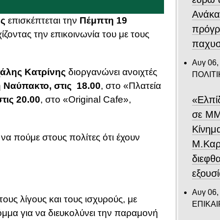
Ανάκα
ης
επισκέπτεται την
Πέμπτη 19
πρόγρ
χίζοντας την επικοινωνία του με τους
παχυσ
Αυγ 06,
άλης Κατρίνης
διοργανώνει ανοιχτές
ΠΟΛΙΤΙ
η
Ναύπακτο, στις 18.00
, στο «Πλατεία
«Ελπί
τις 20.00
, στο «Original Cafe»,
σε ΜΜ
Κίνημ
να πούμε στους πολίτες ότι έχουν
Μ.Καρυ
διεφθ
εξουσ
Αυγ 06,
ους λίγους και τους ισχυρούς, με
ΕΠΙΚΑ
μμα για να διευκολύνει την παραμονή