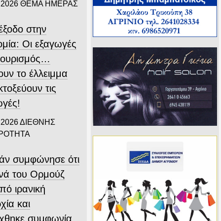
 2026
ΘΕΜΑ ΗΜΕΡΑΣ
ιέξοδο στην
ομία: Οι εξαγωγές
 τουρισμός…
ουν το έλλειμμα
εκτοξεύουν τις
ωγές!
 2026
ΔΙΕΘΝΗΣ
ΙΡΟΤΗΤΑ
άν συμφώνησε ότι
ενά του Ορμούζ
υπό ιρανική
χία και
ύχθηκε συμφωνία