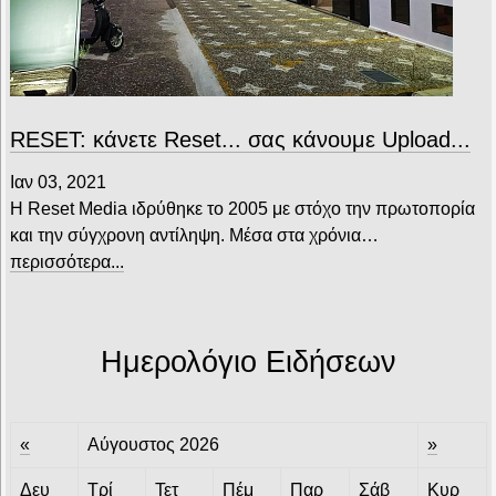
RESET: κάνετε Reset... σας κάνουμε Upload...
Ιαν 03, 2021
Η Reset Media ιδρύθηκε το 2005 με στόχο την πρωτοπορία
και την σύγχρονη αντίληψη. Μέσα στα χρόνια…
περισσότερα...
Ημερολόγιο Ειδήσεων
«
Αύγουστος 2026
»
Δευ
Τρί
Τετ
Πέμ
Παρ
Σάβ
Κυρ