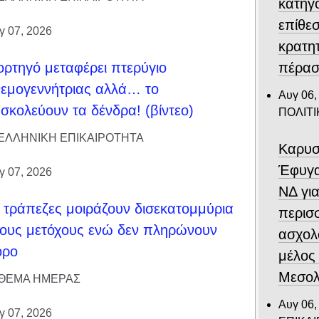
κατηγο
επίθεσ
γ 07, 2026
κρατη
πέρασ
ρτηγό μεταφέρει πτερύγιο
εμογεννήτριας αλλά… το
Αυγ 06,
σκολεύουν τα δένδρα! (βίντεο)
ΠΟΛΙΤΙ
ΕΛΛΗΝΙΚΗ ΕΠΙΚΑΙΡΟΤΗΤΑ
Καρυσ
Έφυγα
γ 07, 2026
ΝΔ για
 τράπεζες μοιράζουν δισεκατομμύρια
περισ
ους μετόχους ενώ δεν πληρώνουν
ασχολ
όρο
μέλος
Μεσολ
ΘΕΜΑ ΗΜΕΡΑΣ
Αυγ 06,
γ 07, 2026