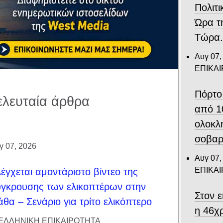
Πολιτι
Ώρα τ
Τώρα
Αυγ 07,
ΕΠΙΚΑ
Πόρτο
ελευταία άρθρα
από 1
ολοκλ
σοβαρ
γ 07, 2026
Αυγ 07,
ΕΠΙΚΑ
έγχεται αμοντάριστο βίντεο της
γκρουσης των ελικοπτέρων στην
Στον 
θα – Σενάριο για τρίτο ελικόπτερο
η 46χ
ΕΛΛΗΝΙΚΗ ΕΠΙΚΑΙΡΟΤΗΤΑ