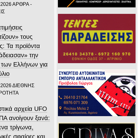
 2026
ΑΡΘΡΑ -
ΙΣ
τιμήσεις
τίζουν» τους
ς: Τα προϊόντα
άδειασαν» την
 των Ελλήνων για
ύλιο
 2026
ΔΙΕΘΝΗΣ
ΙΡΟΤΗΤΑ
στικά αρχεία UFO
ΠΑ ανοίγουν ξανά:
ενα τρίγωνα,
ικές σφαίρες και