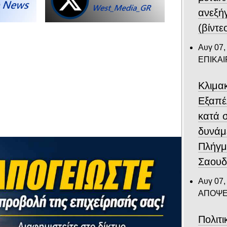
ανεξή
(βίντε
Αυγ 07,
ΕΠΙΚΑ
Κλιμα
Eξαπέ
κατά 
δυνάμ
Πλήγμ
Σαουδ
Αυγ 07,
ΑΠΟΨΕ
Πολιτ