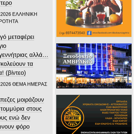
πτερο
 2026
ΕΛΛΗΝΙΚΗ
ΙΡΟΤΗΤΑ
γό μεταφέρει
γιο
γεννήτριας αλλά…
σκολεύουν τα
! (βίντεο)
 2026
ΘΕΜΑ ΗΜΕΡΑΣ
άπεζες μοιράζουν
ατομμύρια στους
ους ενώ δεν
νουν φόρο