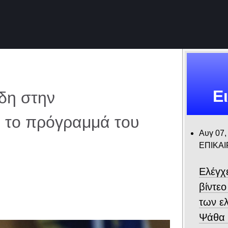
Ε
δη στην
ά το πρόγραμμά του
Αυγ 07,
ΕΠΙΚΑ
Ελέγχ
βίντε
των ε
Ψάθα –