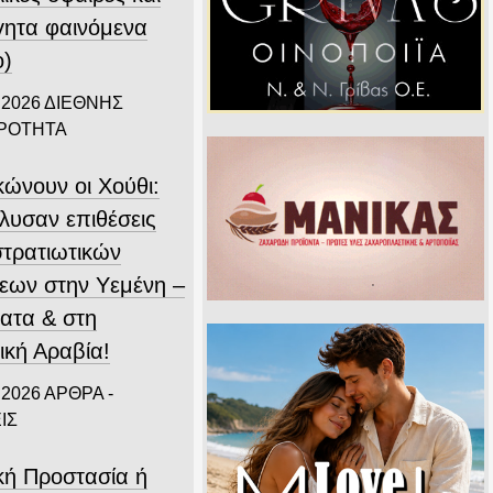
γητα φαινόμενα
ο)
 2026
ΔΙΕΘΝΗΣ
ΙΡΟΤΗΤΑ
κώνουν οι Χούθι:
λυσαν επιθέσεις
στρατιωτικών
εων στην Υεμένη –
ατα & στη
ική Αραβία!
 2026
ΑΡΘΡΑ -
ΙΣ
ική Προστασία ή