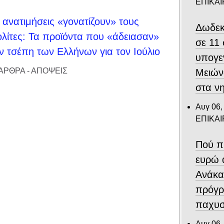
ΕΠΙΚΑ
 ανατιμήσεις «γονατίζουν» τους
Δωδεκ
λίτες: Τα προϊόντα που «άδειασαν»
σε 11
ν τσέπη των Ελλήνων για τον Ιούλιο
υπογε
ΑΡΘΡΑ - ΑΠΟΨΕΙΣ
Μειών
στα ν
Αυγ 06,
ΕΠΙΚΑ
Πού π
ευρώ 
Ανάκα
πρόγρ
παχυσ
Αυγ 06,