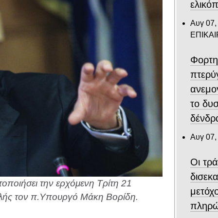
ελικό
Αυγ 07,
ΕΠΙΚΑ
Φορτη
πτερύ
ανεμο
το δυ
δένδρα
Αυγ 07,
Οι τρ
δισεκ
οποιήσει την ερχόμενη Τρίτη 21
μετόχ
λής τον π.Υπουργό Μάκη Βορίδη.
πληρώ