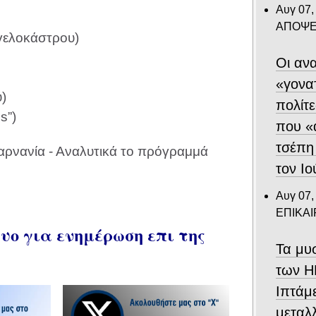
Αυγ 07,
ΑΠΟΨΕ
γελοκάστρου)
Οι ανα
«γονα
)
πολίτε
s”)
που «
τσέπη
τον Ιο
Αυγ 07,
ΕΠΙΚΑ
ο για ενημέρωση επι της
Τα μυ
των Η
Ιπτάμ
μεταλλ