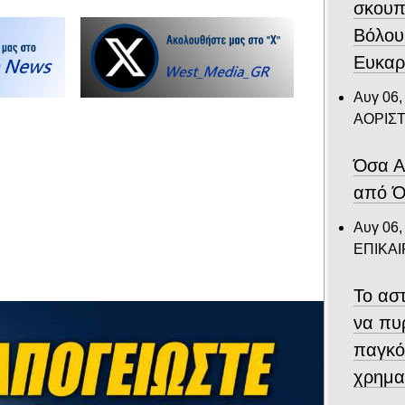
σκουπ
Βόλου
Ευκαρ
Αυγ 06,
ΑΟΡΙΣ
Όσα Α
από Ό
Αυγ 06,
ΕΠΙΚΑ
Το αστ
να πυ
παγκό
χρημα