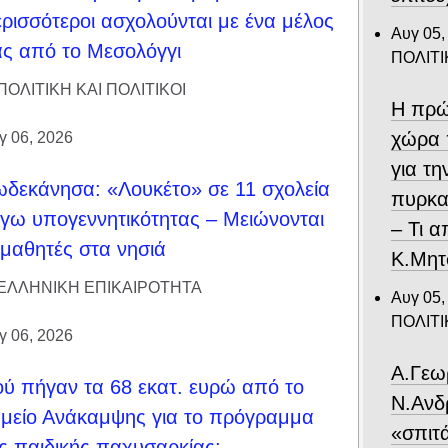
ρισσότεροι ασχολούνται με ένα μέλος
Αυγ 05,
ς από το Μεσολόγγι
ΠΟΛΙΤΙ
ΠΟΛΙΤΙΚΗ ΚΑΙ ΠΟΛΙΤΙΚΟΙ
Η πρώ
χώρα 
γ 06, 2026
για τ
δεκάνησα: «Λουκέτο» σε 11 σχολεία
πυρκα
γω υπογεννητικότητας – Μειώνονται
– Τι 
 μαθητές στα νησιά
Κ.Μητ
ΕΛΛΗΝΙΚΗ ΕΠΙΚΑΙΡΟΤΗΤΑ
Αυγ 05,
ΠΟΛΙΤΙ
γ 06, 2026
Α.Γεω
ύ πήγαν τα 68 εκατ. ευρώ από το
Ν.Ανδ
μείο Ανάκαμψης για το πρόγραμμα
«σπιτ
ς παιδικής παχυσαρκίας;