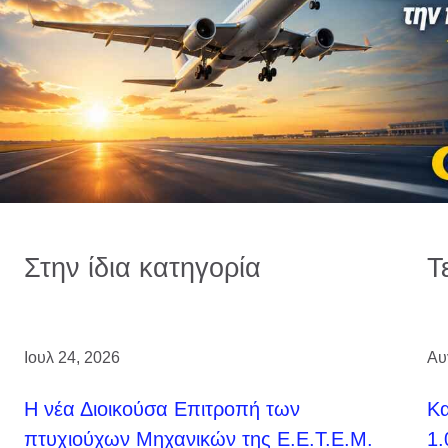
Στην ίδια κατηγορία
Τ
Ιουλ 24, 2026
Αυ
H νέα Διοικούσα Επιτροπή των
Κ
πτυχιούχων Μηχανικών της Ε.Ε.Τ.Ε.Μ.
1.