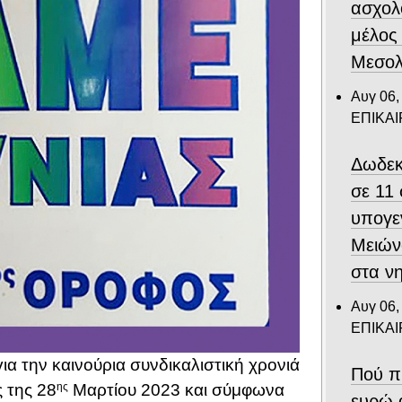
ασχολ
μέλος
Μεσολ
Αυγ 06,
ΕΠΙΚΑ
Δωδεκ
σε 11
υπογε
Μειών
στα ν
Αυγ 06,
ΕΠΙΚΑ
 για την καινούρια συνδικαλιστική χρονιά
Πού π
 της 28
ης
Μαρτίου 2023 και σύμφωνα
ευρώ 