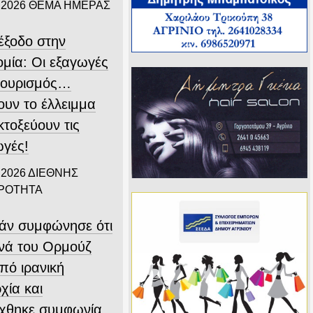
 2026
ΘΕΜΑ ΗΜΕΡΑΣ
ιέξοδο στην
ομία: Οι εξαγωγές
 τουρισμός…
ουν το έλλειμμα
εκτοξεύουν τις
ωγές!
 2026
ΔΙΕΘΝΗΣ
ΙΡΟΤΗΤΑ
άν συμφώνησε ότι
ενά του Ορμούζ
υπό ιρανική
χία και
ύχθηκε συμφωνία