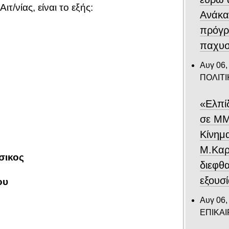
ιτ/νίας, είναι το εξής:
Ανάκα
πρόγρ
παχυσ
Αυγ 06,
ΠΟΛΙΤΙ
«Ελπί
σε ΜΜ
Κίνημ
Μ.Καρυ
τσικος
διεφθ
εξουσ
νασίου
Αυγ 06,
ΕΠΙΚΑ