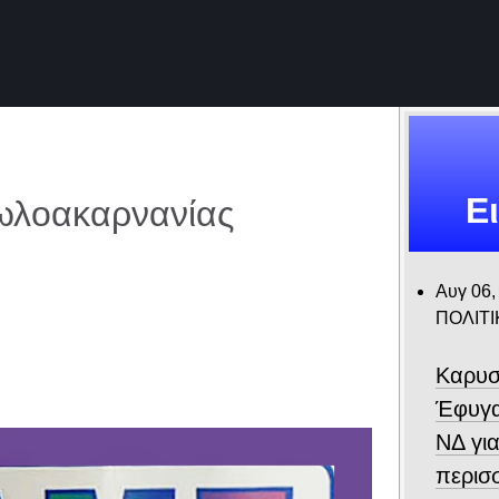
Ε
τωλοακαρνανίας
Αυγ 06,
ΠΟΛΙΤΙ
Καρυσ
Έφυγα
ΝΔ για
περισ