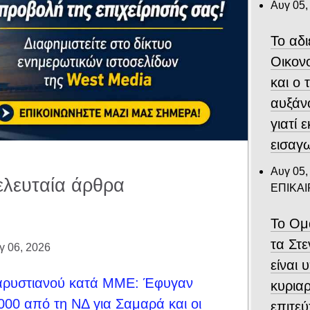
Αυγ 05,
Το αδ
Οικον
και ο
αυξάν
γιατί 
εισαγ
Αυγ 05,
ελευταία άρθρα
ΕΠΙΚΑ
Το Ομ
τα Στ
γ 06, 2026
είναι 
αρυστιανού κατά ΜΜΕ: Έφυγαν
κυριαρ
000 από τη ΝΔ για Σαμαρά και οι
επιτε