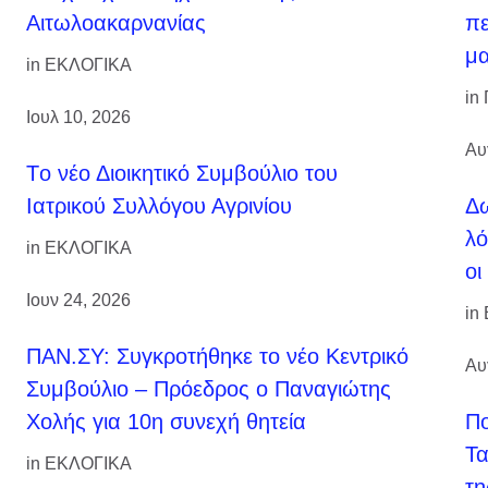
Αιτωλοακαρνανίας
πε
μα
in
ΕΚΛΟΓΙΚΑ
in
Ιουλ 10, 2026
Αυ
Tο νέο Διοικητικό Συμβούλιο του
Ιατρικού Συλλόγου Αγρινίου
Δω
λό
in
ΕΚΛΟΓΙΚΑ
οι
Ιουν 24, 2026
in
ΠΑΝ.ΣΥ: Συγκροτήθηκε το νέο Κεντρικό
Αυ
Συμβούλιο – Πρόεδρος ο Παναγιώτης
Χολής για 10η συνεχή θητεία
Πο
Τα
in
ΕΚΛΟΓΙΚΑ
τη